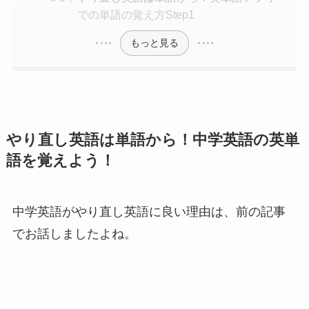
での単語の覚え方Step1
もっと見る
やり直し英語は単語から！中学英語の英単
語を覚えよう！
中学英語がやり直し英語に良い理由は、前の記事
でお話しましたよね。