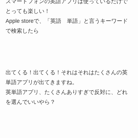
スマートフォンの英語アプリは使っているたけで
とっても楽しい！
Apple storeで、「英語 単語」と言うキーワード
で検索したら
出てくる！出てくる！それはそれはたくさんの英
単語アプリが出てきますね。
英単語アプリ、たくさんありすぎで反対に、どれ
を選んでいいやら？