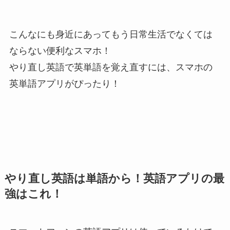
こんなにも身近にあってもう日常生活でなくては
ならない便利なスマホ！
やり直し英語で英単語を覚え直すには、スマホの
英単語アプリがぴったり！
やり直し英語は単語から！英語アプリの最
強はこれ！