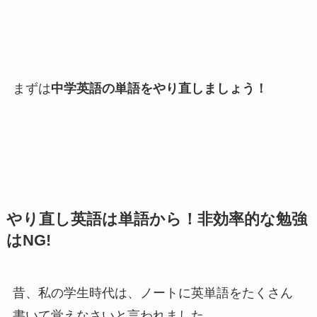
まずは
中学英語の単語をやり直しましょう！
やり直し英語は単語から！非効率的な勉強
はNG!
昔、私の学生時代は、ノートに英単語をたくさん
書いて覚えなさいと言われました。