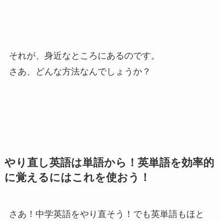
それが、身近なところにあるのです。
さあ、どんな方法なんでしょうか？
やり直し英語は単語から！英単語を効率的
に覚えるにはこれを使おう！
さあ！中学英語をやり直そう！でも英単語もほと