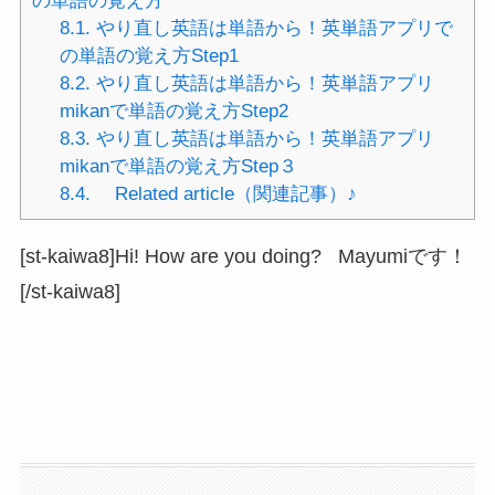
の単語の覚え方
8.1.
やり直し英語は単語から！英単語アプリで
の単語の覚え方Step1
8.2.
やり直し英語は単語から！英単語アプリ
mikanで単語の覚え方Step2
8.3.
やり直し英語は単語から！英単語アプリ
mikanで単語の覚え方Step３
8.4.
Related article（関連記事）♪
[st-kaiwa8]Hi! How are you doing? Mayumiです！
[/st-kaiwa8]