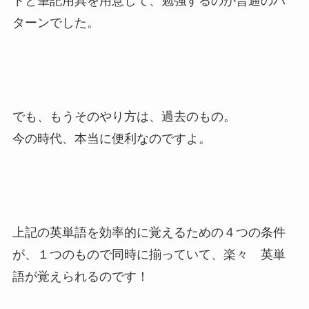
トと筆記用具を用意して、勉強するのが普通のパ
ターンでした。
でも、もうそのやり方は、過去のもの。
今の時代、本当に便利なのですよ。
上記の英単語を効率的に覚えるための４つの条件
が、１つのもので同時に揃っていて、楽々 英単
語が覚えられるのです！