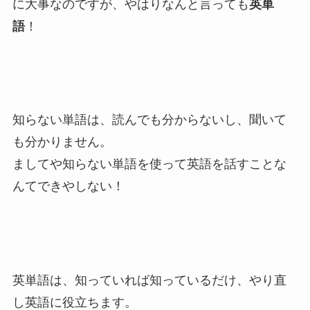
に大事なのですが、やはりなんと言っても
英単
語
！
知らない単語は、読んでも分からないし、聞いて
も分かりません。
ましてや知らない単語を使って英語を話すことな
んてできやしない！
英単語は、知っていれば知っているだけ、やり直
し英語に役立ちます。