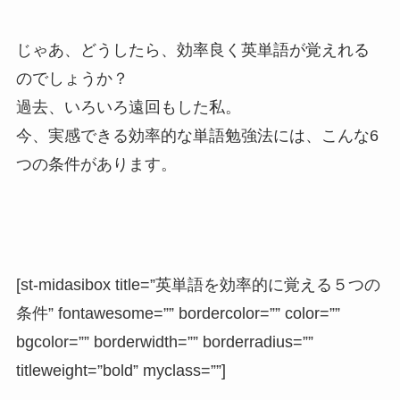
じゃあ、どうしたら、効率良く英単語が覚えれる
のでしょうか？
過去、いろいろ遠回もした私。
今、実感できる効率的な単語勉強法には、こんな6
つの条件があります。
[st-midasibox title=”英単語を効率的に覚える５つの
条件” fontawesome=”” bordercolor=”” color=””
bgcolor=”” borderwidth=”” borderradius=””
titleweight=”bold” myclass=””]