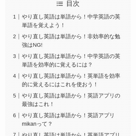
目次
やり直し英語は単語から！中学英語の英
単語を覚えよう！
やり直し英語は単語から！非効率的な勉
強はNG!
やり直し英語は単語から！中学英語の英
単語を効率的に覚えるには？
やり直し英語は単語から！英単語を効率
的に覚えるにはこれを使おう！
やり直し英語は単語から！英語アプリの
最強はこれ！
やり直し英語は単語から！英語アプリ
mikanって？
やり直し英語は単語から！英単語アプリ