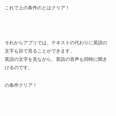
これで上の条件の
と
はクリア！
それからアプリでは、テキストの代わりに英語の
文字も目で見ることができます。
英語の文字を見ながら、英語の音声も同時に聞き
けるのです。
の条件クリア！