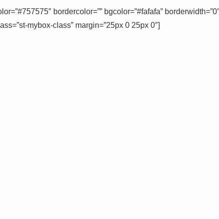
color=”#757575″ bordercolor=”” bgcolor=”#fafafa” borderwidth=”0
class=”st-mybox-class” margin=”25px 0 25px 0″]