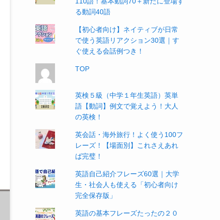
110語！基本動詞70＋新たに登場す
る動詞40語
【初心者向け】ネイティブが日常
で使う英語リアクション30選｜す
ぐ使える会話例つき！
TOP
英検５級（中学１年生英語）英単
語【動詞】例文で覚えよう！大人
の英検！
英会話・海外旅行！よく使う100フ
レーズ！【場面別】これさえあれ
ば完璧！
英語自己紹介フレーズ60選｜大学
生・社会人も使える「初心者向け
完全保存版」
英語の基本フレーズたったの２０