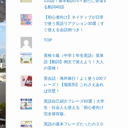
110語！基本動詞70＋新たに登場す
る動詞40語
【初心者向け】ネイティブが日常
で使う英語リアクション30選｜す
ぐ使える会話例つき！
TOP
英検５級（中学１年生英語）英単
語【動詞】例文で覚えよう！大人
の英検！
英会話・海外旅行！よく使う100フ
レーズ！【場面別】これさえあれ
ば完璧！
英語自己紹介フレーズ60選｜大学
生・社会人も使える「初心者向け
完全保存版」
英語の基本フレーズたったの２０