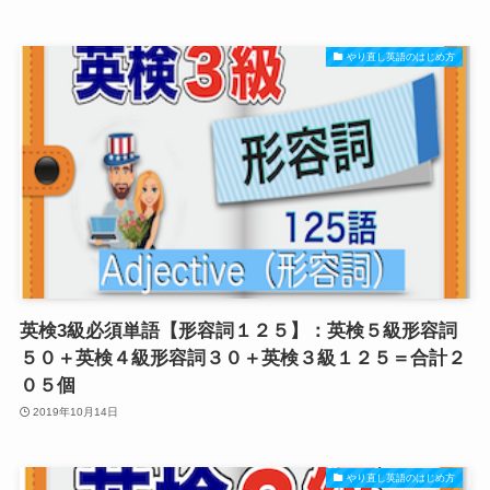
やり直し英語のはじめ方
英検3級必須単語【形容詞１２５】：英検５級形容詞
５０＋英検４級形容詞３０＋英検３級１２５＝合計２
０５個
2019年10月14日
やり直し英語のはじめ方