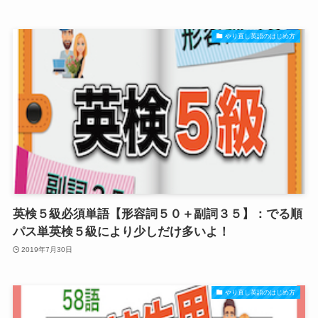
やり直し英語のはじめ方
英検５級必須単語【形容詞５０＋副詞３５】：でる順
パス単英検５級により少しだけ多いよ！
2019年7月30日
やり直し英語のはじめ方