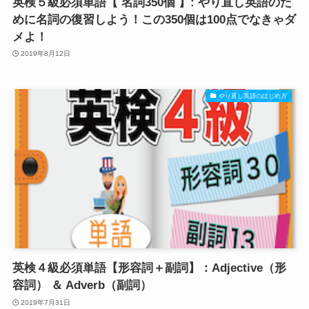
英検５級必須単語【 名詞350個 】: やり直し英語のた
めに名詞の復習しよう！この350個は100点でなきゃダ
メよ！
2019年8月12日
やり直し英語のはじめ方
英検４級必須単語【形容詞＋副詞】：Adjective（形
容詞） ＆ Adverb（副詞）
2019年7月31日