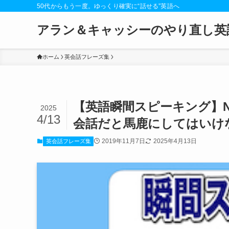
50代からもう一度。ゆっくり確実に“話せる”英語へ
アラン＆キャッシーのやり直し英
ホーム
英会話フレーズ集
【英語瞬間スピーキング】N
2025
4/13
会話だと馬鹿にしてはいけな
2019年11月7日
2025年4月13日
英会話フレーズ集