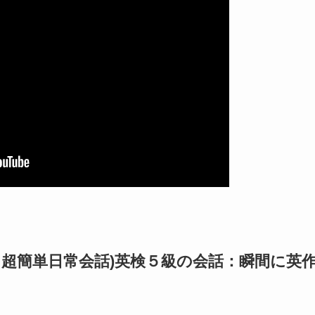
5（超簡単日常会話)英検５級の会話：瞬間に英