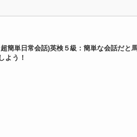
5（超簡単日常会話)英検５級：簡単な会話だと
nしよう！