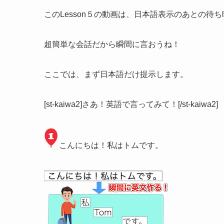
このLesson５の動画は、日本語表示のあとの待
超簡単な会話だから瞬間に言おうね！
ここでは、まず日本語だけ提示します。
[st-kaiwa2]さあ！英語で言ってみて！[/st-kaiwa2]
こんにちは！私はトムです。