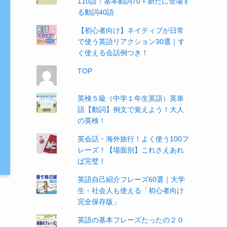
110語！基本動詞70＋新たに登場す
る動詞40語
【初心者向け】ネイティブが日常
で使う英語リアクション30選｜す
ぐ使える会話例つき！
TOP
英検５級（中学１年生英語）英単
語【動詞】例文で覚えよう！大人
の英検！
英会話・海外旅行！よく使う100フ
レーズ！【場面別】これさえあれ
ば完璧！
英語自己紹介フレーズ60選｜大学
生・社会人も使える「初心者向け
完全保存版」
英語の基本フレーズたったの２０