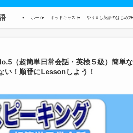
語
ホーム
ボッドキャスト
やり直し英語のはじめ方
o.5（超簡単日常会話・英検５級）簡単
い！順番にLessonしよう！