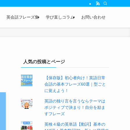
英会話フレーズ集
学び直しコラム
お問い合わせ
な
人気の投稿とページ
【保存版】初心者向け！英語日常
会話の基本フレーズ60選｜型ごと
に覚えよう！
英語の独り言を言うならテーマは
ポジティブで決まり！自分を励ま
すフレーズ
英検４級の英単語【動詞】基本の