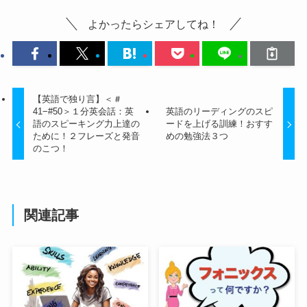
よかったらシェアしてね！
【英語で独り言】＜＃
41−#50＞１分英会話：英
英語のリーディングのスピ
語のスピーキング力上達の
ードを上げる訓練！おすす
ために！２フレーズと発音
めの勉強法３つ
のこつ！
関連記事