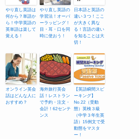
やり直し英語は
やり直し英語の
日本語と英語の
何から？単語か
学習法！オーバ
違い３つ！ここ
ら！中学英語の
ーラッピング！
が大きく異な
英単語は楽して
目・耳・口を同
る！言語の違い
覚える！
時に使おう！
を知ることは大
切！
オンライン英会
海外旅行英会
【英語瞬間スピ
話はどんな人に
話！レストラン
ーキング】
おすすめ？
で予約・注文・
No.22（受動
会計！62センテ
態）英検３級
ンス
（中学３年生英
語）15例文で受
動態をマスタ
ー！