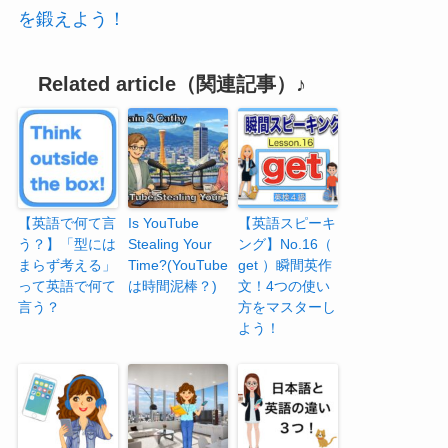
を鍛えよう！
Related article（関連記事）♪
【英語で何て言
Is YouTube
【英語スピーキ
う？】「型には
Stealing Your
ング】No.16（
まらず考える」
Time?(YouTube
get ）瞬間英作
って英語で何て
は時間泥棒？)
文！4つの使い
言う？
方をマスターし
よう！