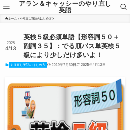
アラン＆キャッシーのやり直し
英語
ホーム
やり直し英語のはじめ方
英検５級必須単語【形容詞５０＋
2025
副詞３５】：でる順パス単英検５
4/13
級により少しだけ多いよ！
2019年7月30日
2025年4月13日
やり直し英語のはじめ方