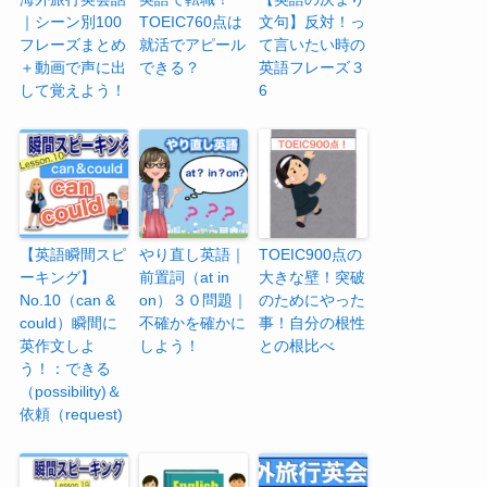
｜シーン別100
TOEIC760点は
文句】反対！っ
フレーズまとめ
就活でアピール
て言いたい時の
＋動画で声に出
できる？
英語フレーズ３
して覚えよう！
6
【英語瞬間スピ
やり直し英語｜
TOEIC900点の
ーキング】
前置詞（at in
大きな壁！突破
No.10（can &
on）３０問題｜
のためにやった
could）瞬間に
不確かを確かに
事！自分の根性
英作文しよ
しよう！
との根比べ
う！：できる
（possibility)＆
依頼（request)