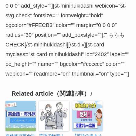
0 0 0″ add_style=””][st-minihukidashi webicon=”st-
svg-check” fontsize=”” fontweight=”bold”
bgcolor=”#FFECB3″ color=”” margin=”0 0 0 0″
radius=”30″ position=”” add_boxstyle=””]こちらも
CHECK[/st-minihukidashi][/st-div][st-card
myclass=”st-card-minihukidashi” id=”2402″ label=””
pc_height=”” name=”” bgcolor=”#cccccc” color=””
webicon=”” readmore=”on” thumbnail=”on” type=””]
Related article（関連記事）♪
海外旅行英会話
英語で転職！
【英語の決まり