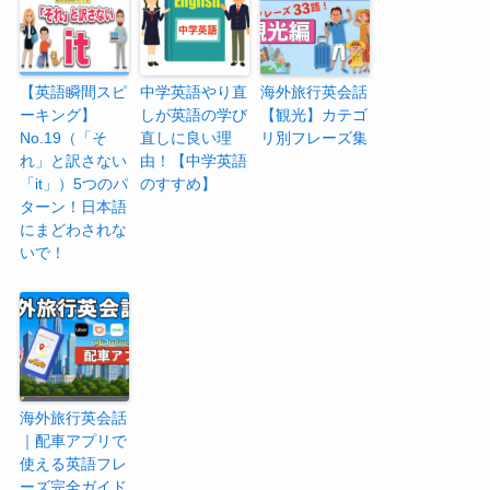
【英語瞬間スピ
中学英語やり直
海外旅行英会話
ーキング】
しが英語の学び
【観光】カテゴ
No.19（「そ
直しに良い理
リ別フレーズ集
れ」と訳さない
由！【中学英語
「it」）5つのパ
のすすめ】
ターン！日本語
にまどわされな
いで！
海外旅行英会話
｜配車アプリで
使える英語フレ
ーズ完全ガイド