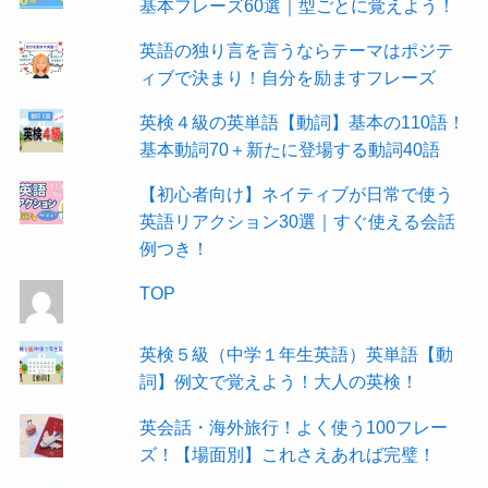
基本フレーズ60選｜型ごとに覚えよう！
英語の独り言を言うならテーマはポジテ
ィブで決まり！自分を励ますフレーズ
英検４級の英単語【動詞】基本の110語！
基本動詞70＋新たに登場する動詞40語
【初心者向け】ネイティブが日常で使う
英語リアクション30選｜すぐ使える会話
例つき！
TOP
英検５級（中学１年生英語）英単語【動
詞】例文で覚えよう！大人の英検！
英会話・海外旅行！よく使う100フレー
ズ！【場面別】これさえあれば完璧！