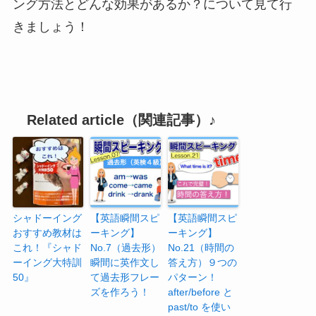
ング方法とどんな効果があるか？について見て行
きましょう！
Related article（関連記事）♪
シャドーイング
【英語瞬間スピ
【英語瞬間スピ
おすすめ教材は
ーキング】
ーキング】
これ！『シャド
No.7（過去形）
No.21（時間の
ーイング大特訓
瞬間に英作文し
答え方）９つの
50』
て過去形フレー
パターン！
ズを作ろう！
after/before と
past/to を使い