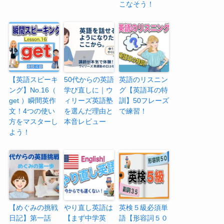
こなそう！
【英語スピーキ
50代からの英語
英語のリスニン
ング】No.16（
学び直しに｜ウ
グ【英語耳の特
get ）瞬間英作
ィリーズ英語塾
訓】50フレーズ
文！4つの使い
を選んだ理由と
で練習！
方をマスターし
本音レビュー
よう！
【めぐみの挑戦
やり直し英語は
英検５級必須単
日記】第一話
【まず中学英
語【形容詞５０