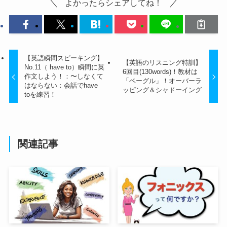
よかったらシェアしてね！
【英語瞬間スピーキング】
【英語のリスニング特訓】
No.11（ have to）瞬間に英
6回目(130words)！教材は
作文しよう！：〜しなくて
「ベーグル」！オーバーラ
はならない：会話でhave
ッピング＆シャドーイング
toを練習！
関連記事