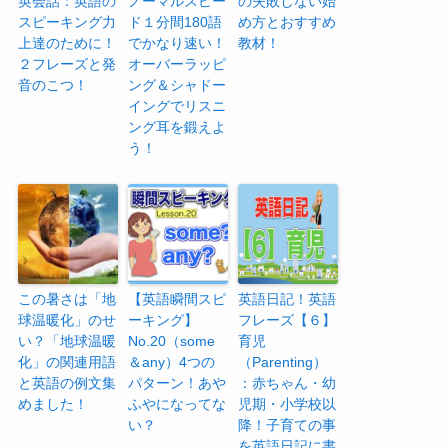
英会話：英語の
ノーマルスピー
の失敗しない始
スピーキング力
ド１分間180語
め方とおすすめ
上達のために！
でかなり速い！
教材！
２フレーズと発
オーバーラッピ
音のこつ！
ング＆シャドー
イングでリスニ
ング耳を鍛えよ
う！
この暑さは「地
【英語瞬間スピ
英語日記！英語
球温暖化」のせ
ーキング】
フレーズ【６】
い？「地球温暖
No.20（some
育児
化」の関連用語
＆any）4つの
（Parenting）
と英語の例文集
パターン！あや
：赤ちゃん・幼
めました！
ふやになってな
児期・小学校以
い？
降！子育ての事
を英語日記に書