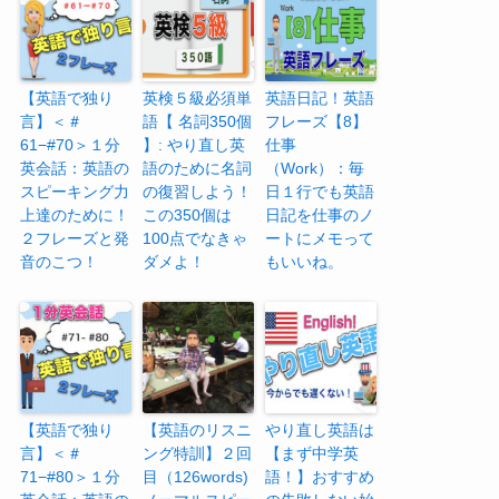
【英語で独り
英検５級必須単
英語日記！英語
言】＜＃
語【 名詞350個
フレーズ【8】
61−#70＞１分
】: やり直し英
仕事
英会話：英語の
語のために名詞
（Work）：毎
スピーキング力
の復習しよう！
日１行でも英語
上達のために！
この350個は
日記を仕事のノ
２フレーズと発
100点でなきゃ
ートにメモって
音のこつ！
ダメよ！
もいいね。
【英語で独り
【英語のリスニ
やり直し英語は
言】＜＃
ング特訓】２回
【まず中学英
71−#80＞１分
目（126words)
語！】おすすめ