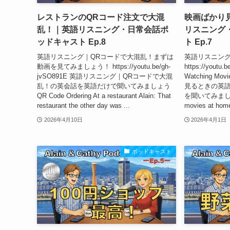
レストランのQRコード注文で大混
映画ばかり
乱！｜英語リスニング・日常会話ポ
リスニング
ッドキャスト Ep.8
ト Ep.7
英語リスニング｜QRコードで大混乱！まずは
英語リスニン
動画を見てみましょう！ https://youtu.be/gh-
https://youtu
jvSO891E 英語リスニング｜QRコードで大混
Watching M
乱！の英会話を英語だけで聞いてみましょう
見るときの英
QR Code Ordering At a restaurant Alain: That
を聞いてみましょう。
restaurant the other day was ...
movies at home 
2026年4月10日
2026年4月1日
ボッドキャスト