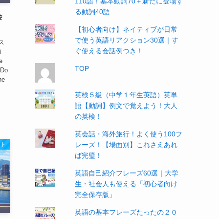
110語！基本動詞70＋新たに登場す
る動詞40語
会
【初心者向け】ネイティブが日常
で使う英語リアクション30選｜す
ス
ぐ使える会話例つき！
i
e
TOP
 Do
he
英検５級（中学１年生英語）英単
語【動詞】例文で覚えよう！大人
の英検！
英会話・海外旅行！よく使う100フ
レーズ！【場面別】これさえあれ
スト
ば完璧！
英語自己紹介フレーズ60選｜大学
生・社会人も使える「初心者向け
完全保存版」
英語の基本フレーズたったの２０