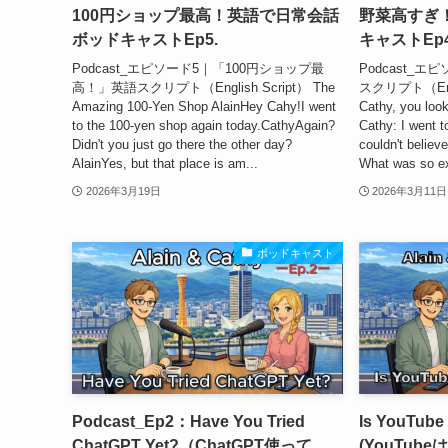
100円ショップ最高！英語で日常会話
野菜高すぎ
ボッドキャストEp5.
キャストEp4
Podcast_エピソード5｜「100円ショップ最
Podcast_
高！」英語スクリプト（English Script） The
スクリプト（Englis
Amazing 100-Yen Shop AlainHey Cahy!I went
Cathy, you loo
to the 100-yen shop again today.CathyAgain?
Cathy: I went t
Didn't you just go there the other day?
couldn't believe
AlainYes, but that place is am...
What was so ex
2026年3月19日
2026年3月11日
ボッドキャスト
Podcast_Ep2：Have You Tried
Is YouTube 
ChatGPT Yet?（ChatGPT使って
(YouTub