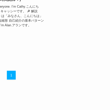
everyone. I’m Cathy.こんにち
キャッシーです。 🔎 解説
eryone は「みなさん、こんにちは」
m の短縮形 自己紹介の基本パターン
 I’m Alan.アランです。
1