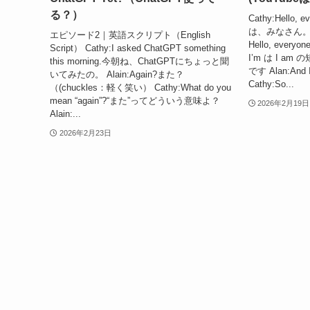
る？）
Cathy:Hello, 
は、みなさん。
エピソード2｜英語スクリプト（English
Hello, ev
Script） Cathy:I asked ChatGPT something
I’m は I a
this morning.今朝ね、ChatGPTにちょっと聞
です Alan:And
いてみたの。 Alain:Again?また？
Cathy:So...
（(chuckles：軽く笑い） Cathy:What do you
mean “again”?“また”ってどういう意味よ？
2026年2月19日
Alain:...
2026年2月23日