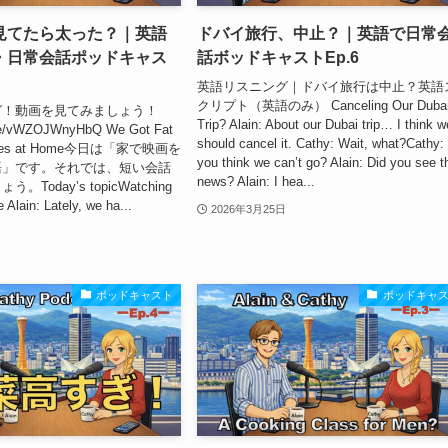
見てたら太った？｜英語
ドバイ旅行、中止？｜英語で日常
・日常会話ポッドキャス
話ボッドキャストEp.6
英語リスニング｜ドバイ旅行は中止？英語
クリプト（英語のみ） Canceling Our Duba
グ！動画を見てみましょう！
Trip? Alain: About our Dubai trip… I think w
.be/vWZOJWnyHbQ We Got Fat
should cancel it. Cathy: Wait, what?Cathy:
ovies at Home今日は「家で映画を
you think we can’t go? Alain: Did you see t
語」です。それでは、短い会話
news? Alain: I hea...
Today’s topicWatching
Alain: Lately, we ha...
2026年3月25日
ボッドキャスト
ボッドキャ