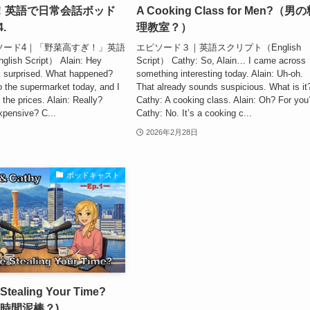
！英語で日常会話ボッド
A Cooking Class for Men?（男
.
理教室？）
エピソード4｜「野菜高すぎ！」英語
エピソード３｜英語スクリプト（English
h Script） Alain: Hey
Script） Cathy: So, Alain… I came across
k surprised. What happened?
something interesting today. Alain: Uh-oh.
o the supermarket today, and I
That already sounds suspicious. What is it
 the prices. Alain: Really?
Cathy: A cooking class. Alain: Oh? For you
pensive? C...
Cathy: No. It’s a cooking c...
2026年2月28日
ボッドキャスト
Stealing Your Time?
eは時間泥棒？)